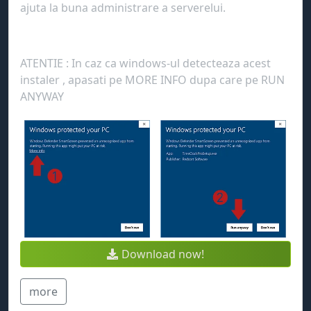
ajuta la buna administrare a serverelui.
ATENTIE : In caz ca windows-ul detecteaza acest
instaler , apasati pe MORE INFO dupa care pe RUN
ANYWAY
Download now!
more