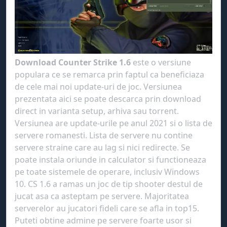
Download Counter Strike 1.6
este o versiune
populara ce se remarca prin faptul ca beneficiaza
de cele mai noi update-uri de joc. Versiunea
prezentata aici se poate descarca prin download
direct in varianta setup, arhiva sau torrent.
Versiunea are update-urile pe anul 2021 si o lista de
servere romanesti. Lista de servere nu contine
servere straine care au lag si nici redirecte. Se
poate instala oriunde in calculator si functioneaza
pe toate sistemele de operare, inclusiv Windows
10. CS 1.6 a ramas un joc de tip shooter destul de
jucat asa ca asteptam pe servere. Majoritatea
serverelor au jucatori fideli care se afla in top15.
Puteti obtine admine pe servere foarte usor si