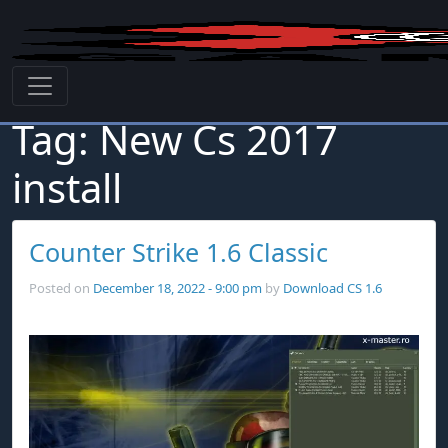
Skip to main content
Tag: New Cs 2017
install
Counter Strike 1.6 Classic
Posted on
December 18, 2022 - 9:00 pm
by
Download CS 1.6
12